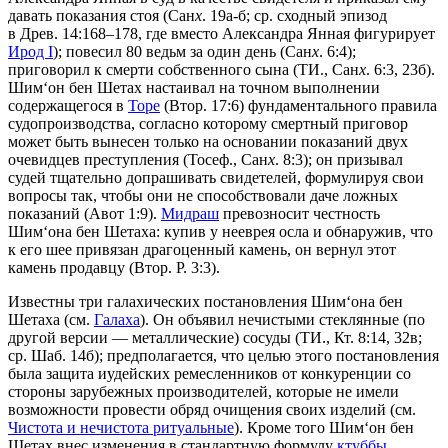
давать показания стоя (Сан
х
. 19а-б; ср. сходный эпизод
в Древ. 14:168–178, где вместо Александра Янная фигурирует
Ирод I
); повесил 80 ведьм за один день (Сан
х
. 6:4);
приговорил к смерти собственного сына (ТИ., Сан
х
. 6:3, 23б).
Шим‘он бен Шетах настаивал на точном выполнении
содержащегося в
Торе
(Втор. 17:6) фундаментального правила
судопроизводства, согласно которому смертный приговор
может быть вынесен только на основании показаний двух
очевидцев преступления (Тосеф., Сан
х
. 8:3); он призывал
судей тщательно допрашивать свидетелей, формулируя свои
вопросы так, чтобы они не способствовали даче ложных
показаний (Авот 1:9).
Мидраш
превозносит честность
Шим‘она бен Шетаха: купив у нееврея осла и обнаружив, что
к его шее привязан драгоценный камень, он вернул этот
камень продавцу (Втор. Р. 3:3).
Известны три галахических постановления Шим‘она бен
Шетаха (см.
Галаха
). Он объявил нечистыми стеклянные (по
другой версии — металлические) сосуды (ТИ., Кт. 8:14, 32в;
ср. Шаб. 14б); предполагается, что целью этого постановления
была защита иудейских ремесленников от конкуренции со
стороны зарубежных производителей, которые не имели
возможности провести обряд очищения своих изделий (см.
Чистота и нечистота ритуальные
). Кроме того Шим‘он бен
Шетах внес изменения в стандартную формулу
ктуббы