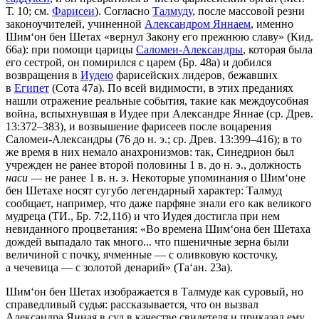
Т. 10; см.
Фарисеи
). Согласно
Талмуду
, после массовой резни
законоучителей, учиненной
Александром Яннаем
, именно
Шим‘он бен Шетах «вернул Закону его прежнюю славу» (Кид.
66а): при помощи царицы
Саломеи-Александры
, которая была
его сестрой, он помирился с царем (Бр. 48а) и добился
возвращения в
Иудею
фарисейских лидеров, бежавших
в
Египет
(Сота 47а). По всей видимости, в этих преданиях
нашли отражение реальные события, такие как междоусобная
война, вспыхнувшая в Иудее при Александре Яннае (ср. Древ.
13:372–383), и возвышение фарисеев после воцарения
Саломеи-Александры (76 до н. э.; ср. Древ. 13:399–416); в то
же время в них немало анахронизмов: так, Синедрион был
учрежден не ранее второй половины 1 в. до н. э., должность
наси
— не ранее 1 в. н. э. Некоторые упоминания о Шим‘оне
бен Шетахе носят сугубо легендарный характер: Талмуд
сообщает, например, что даже парфяне знали его как великого
мудреца (ТИ., Бр. 7:2,11б) и что Иудея достигла при нем
невиданного процветания: «Во времена Шим‘она бен Шетаха
дождей выпадало так много... что пшеничные зерна были
величиной с почку, ячменные — с оливковую косточку,
а чечевица — с золотой денарий» (Та‘ан. 23а).
Шим‘он бен Шетах изображается в Талмуде как суровый, но
справедливый судья: рассказывается, что он вызвал
Александра Янная в суд в качестве свидетеля и приказал ему