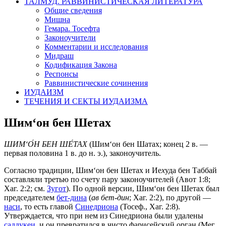
ТАЛМУД. РАВВИНИСТИЧЕСКАЯ ЛИТЕРАТУРА
Общие сведения
Мишна
Гемара. Тосефта
Законоучители
Комментарии и исследования
Мидраш
Кодификация Закона
Респонсы
Раввинистические сочинения
ИУДАИЗМ
ТЕЧЕНИЯ И СЕКТЫ ИУДАИЗМА
Шим‘он бен Шетах
ШИМ‘О́Н БЕН ШЕ́ТАХ
(Шим‘он бен Шатах; конец 2 в. —
первая половина 1 в. до н. э.), законоучитель.
Согласно традиции, Шим‘он бен Шетах и Ие
х
уда бен Таббай
составляли третью по счету пару законоучителей (Авот 1:8;
Хаг. 2:2; см.
Зугот
). По одной версии, Шим‘он бен Шетах был
председателем
бет-дина
(
ав бет-дин
; Хаг. 2:2), по другой —
наси
, то есть главой
Синедриона
(Тосеф., Хаг. 2:8).
Утверждается, что при нем из Синедриона были удалены
саддукеи
, и он превратился в чисто фарисейский орган (Мег.