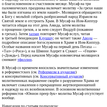
о благословенном и счастливом месяце. Мусаф на три
паломнических праздника включает молитву «За грехи наши
мы были изгнаны из земли нашей». Молящиеся обращаются
к Богу с мольбой собрать разбросанный народ Израиля на
Святой земле и отстроить Храм. В Мусаф на Иом-Киппур
читается общая на этот день Амида, затем молитва
о прощении грехов, а за нею следует Виддуй (покаяние
в грехах). Затем
хаззан
повторяет Мусаф вслух, читая
в третьей бенедикции
Кдушшу
; он читает также
Авода
—
подробное описание богослужения в Храме в Иом-Киппур.
Особые названия носит Мусаф на первый день Песаха —
«Тал» («Роса»), и на Шмини Ацерет в Суккот — «Гешем»
(«Дождь»). Перед началом Мусафа новомесячья молящиеся
снимают
тфиллин
.
В Мусаф со временем вносились значительные изменения:
в реформистских (см.
Реформизм в иудаизме
)
и консервативных (см.
Консервативный иудаизм
)
молитвенниках выражение скорби о разрушении Храма не
включает сожаления о прекращении жертвоприношений
и надежду на их возобновление. В основном молитвеннике
реформистов «Юнион преер бук» молитва Мусаф отсутствует
вообще.
Навигация по статьям подраздела: