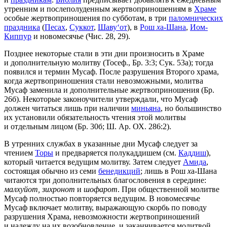
утренним и послеполуденным жертвоприношениям в
Храме
особые жертвоприношения по субботам, в три
паломнических
праздника
(
Песах
,
Суккот
,
Шаву‘от
), в
Рош
х
а-Шана
,
Иом-
Киппур
и новомесячье (Чис. 28, 29).
Позднее некоторые стали в эти дни произносить в Храме
и дополнительную молитву (Тосеф., Бр. 3:3; Сук. 53а); тогда
появился и термин Мусаф. После разрушения Второго храма,
когда жертвоприношения стали невозможными, молитва
Мусаф заменила и дополнительные жертвоприношения (Бр.
26б). Некоторые законоучители утверждали, что Мусаф
должен читаться лишь при наличии
миньяна
, но большинство
их установили обязательность чтения этой молитвы
и отдельным лицом (Бр. 30б; Ш. Ар. ОХ. 286:2).
В утренних службах в указанные дни Мусаф следует за
чтением
Торы
и предваряется полукаддишем (см.
Каддиш
),
который читается ведущим молитву. Затем следует
Амида
,
состоящая обычно из семи
бенедикций
; лишь в Рош
х
а-Шана
читаются три дополнительных благословения в середине:
малхуйот, зихронот
и
шофарот
. При общественной молитве
Мусаф полностью повторяется ведущим. В новомесячье
Мусаф включает молитву, выражающую скорбь по поводу
разрушения Храма, невозможности жертвоприношений
и надежду на их возобновление, и заканчивается молитвой