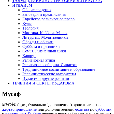
ТАЛМУД. РАВВИНИСТИЧЕСКАЯ ЛИТЕРАТУРА
ИУДАИЗМ
Общие сведения
Заповеди и предписания
Еврейское религиозное право
Культ
Теология
Мистика. Каббала. Магия
Литургия. Молитвенники
Обряды и обычаи
Суббота и праздники
Семья. Жизненный цикл
Кашрут
Религиозная этика
Религиозная община. Синагога
Традиционное воспитание и образование
Раввинистические авторитеты
Иудаизм и другие религии
ТЕЧЕНИЯ И СЕКТЫ ИУДАИЗМА
Мусаф
МУСА́Ф
(
מוּסָף
, буквально `дополнение`), дополнительное
жертвоприношение
или дополнительная
молитва
по
субботам
и
праздникам
.
Библия
предписывает добавлять к ежедневным