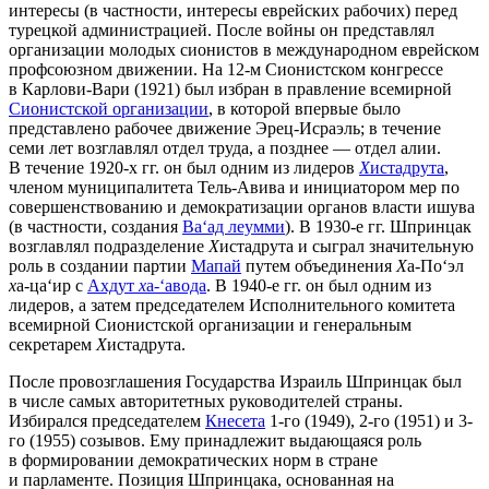
интересы (в частности, интересы еврейских рабочих) перед
турецкой администрацией. После войны он представлял
организации молодых сионистов в международном еврейском
профсоюзном движении. На 12-м Сионистском конгрессе
в Карлови-Вари (1921) был избран в правление всемирной
Сионистской организации
, в которой впервые было
представлено рабочее движение Эрец-Исраэль; в течение
семи лет возглавлял отдел труда, а позднее — отдел алии.
В течение 1920-х гг. он был одним из лидеров
Х
истадрута
,
членом муниципалитета Тель-Авива и инициатором мер по
совершенствованию и демократизации органов власти ишува
(в частности, создания
Ва‘ад леумми
). В 1930-е гг. Шпринцак
возглавлял подразделение
Х
истадрута и сыграл значительную
роль в создании партии
Мапай
путем объединения
Х
а-По‘эл
х
а-ца‘ир с
Ахдут
х
а-‘авода
. В 1940-е гг. он был одним из
лидеров, а затем председателем Исполнительного комитета
всемирной Сионистской организации и генеральным
секретарем
Х
истадрута.
После провозглашения Государства Израиль Шпринцак был
в числе самых авторитетных руководителей страны.
Избирался председателем
Кнесета
1-го (1949), 2-го (1951) и 3-
го (1955) созывов. Ему принадлежит выдающаяся роль
в формировании демократических норм в стране
и парламенте. Позиция Шпринцака, основанная на