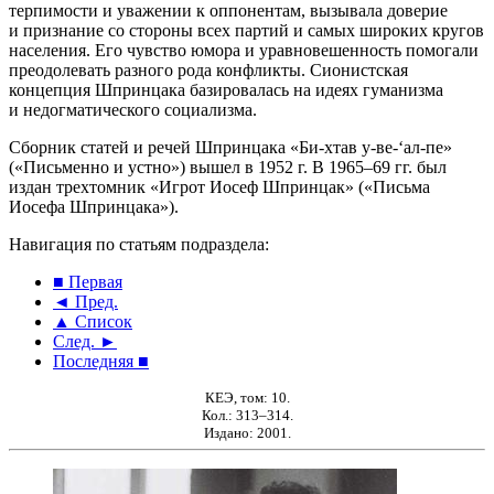
терпимости и уважении к оппонентам, вызывала доверие
и признание со стороны всех партий и самых широких кругов
населения. Его чувство юмора и уравновешенность помогали
преодолевать разного рода конфликты. Сионистская
концепция Шпринцака базировалась на идеях гуманизма
и недогматического социализма.
Сборник статей и речей Шпринцака «Би-хтав у-ве-‘ал-пе»
(«Письменно и устно») вышел в 1952 г. В 1965–69 гг. был
издан трехтомник «Игрот Иосеф Шпринцак» («Письма
Иосефа Шпринцака»).
Навигация по статьям подраздела:
■ Первая
◄ Пред.
▲ Список
След. ►
Последняя ■
КЕЭ, том: 10.
Кол.: 313–314.
Издано: 2001.