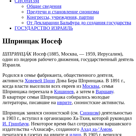
СИОНИЗМ
Общие сведения
Предтечи и становление сионизма
Конгрессы, учреждения, партии
От Декларации Бальфура до создания государства
ГОСУДАРСТВО ИЗРАИЛЬ
Шпринцак Иосеф
ШПРИНЦА́К
Иосеф (1885, Москва, — 1959, Иерусалим),
один из лидеров рабочего движения, государственный деятель
Израиля.
Родился в семье фабриканта, общественного деятеля,
активиста
Ховевей Цион
Дова Бера Шпринцака. В 1891 г.,
когда власти выселили всех евреев из
Москвы
, семья
Шпринцака переехала в
Кишинев
, а затем в
Варшаву
.
В квартире семьи Шпринцака собирались молодые
литераторы, писавшие на
иврите
, сионистские активисты.
Шпринцак занялся сионистской (см.
Сионизм
) деятельностью
в 1903 г., вступил в организацию
Х
а-Тхия, которой руководил
И. Гринбаум
. Некоторое время был сотрудником варшавского
издательства «Ахиасаф», созданного
Ахад
х
а-‘Амом
,
печатался в газетах на иврите и
идиш
. В 1905 г. вернулся