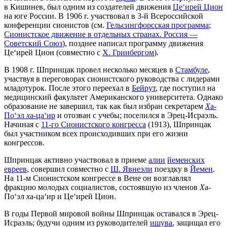
в Кишинев, был одним из создателей движения
Це‘ирей Цион
на юге России. В 1906 г. участвовал в 3-й Всероссийской
конференции сионистов (см.
Гельсингфорсская программа
;
Сионистское движение в отдельных странах. Россия —
Советский Союз
), позднее написал программу движения
Це‘ирей Цион (совместно с
Х. Гринбергом
).
В 1908 г. Шпринцак провел несколько месяцев в
Стамбуле
,
участвуя в переговорах сионистского руководства с лидерами
младотурок. После этого переехал в
Бейрут
, где поступил на
медицинский факультет Американского университета. Однако
образование не завершил, так как был избран секретарем
Х
а-
По‘эл
х
а-ца‘ир
и отозван с учебы; поселился в Эрец-Исраэль.
Начиная с
11-го Сионистского конгресса
(1913), Шпринцак
был участником всех происходивших при его жизни
конгрессов.
Шпринцак активно участвовал в приеме
алии
йеменских
евреев
, совершил совместно с
Ш. Явнеэли
поездку в
Йемен
.
На 11-м Сионистском конгрессе в Вене он возглавлял
фракцию молодых социалистов, состоявшую из членов
Х
а-
По‘эл
х
а-ца‘ир и Це‘ирей Цион.
В годы Первой мировой войны Шпринцак оставался в Эрец-
Исраэль; будучи одним из руководителей
ишува
, защищал его