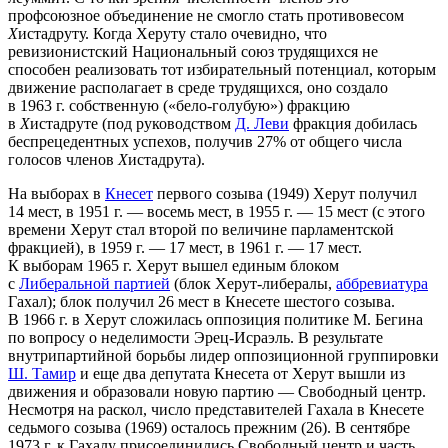
профсоюзное объединение не смогло стать противовесом
Х
истадруту. Когда Херуту стало очевидно, что
ревизионистский Национальный союз трудящихся не
способен реализовать тот избирательный потенциал, которым
движение располагает в среде трудящихся, оно создало
в 1963 г. собственную («бело-голубую») фракцию
в
Х
истадруте (под руководством
Д. Леви
фракция добилась
беспрецедентных успехов, получив 27% от общего числа
голосов членов
Х
истадрута).
На выборах в
Кнесет
первого созыва (1949) Херут получил
14 мест, в 1951 г. — восемь мест, в 1955 г. — 15 мест (с этого
времени Херут стал второй по величине парламентской
фракцией), в 1959 г. — 17 мест, в 1961 г. — 17 мест.
К выборам 1965 г. Херут вышел единым блоком
с
Либеральной партией
(блок Херут-либералы,
аббревиатура
Гахал); блок получил 26 мест в Кнесете шестого созыва.
В 1966 г. в Херут сложилась оппозиция политике М. Бегина
по вопросу о неделимости Эрец-Исраэль. В результате
внутрипартийной борьбы лидер оппозиционной группировки
Ш. Тамир
и еще два депутата Кнесета от Херут вышли из
движения и образовали новую партию — Свободный центр.
Несмотря на раскол, число представителей Гахала в Кнесете
седьмого созыва (1969) осталось прежним (26). В сентябре
1973 г. к Гахалу присоединились Свободный центр и часть