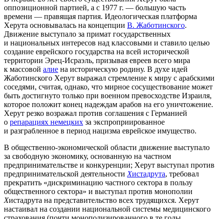
оппозиционной партией, а с 1977 г. — большую часть
времени — правящая партия. Идеологическая платформа
Херута основывалась на концепции
В. Жаботинского
.
Движение выступало за примат государственных
и национальных интересов над классовыми и ставило целью
создание еврейского государства на всей исторической
территории Эрец-Исраэль, призывая евреев всего мира
к массовой
алие
на историческую родину. В духе идей
Жаботинского Херут выражал стремление к миру с арабскими
соседями, считая, однако, что мирное сосуществование может
быть достигнуто только при военном превосходстве Израиля,
которое положит конец надеждам арабов на его уничтожение.
Херут резко возражал против соглашения с Германией
о
репарациях немецких
за экспроприированное
и разграбленное в период нацизма еврейское имущество.
В общественно-экономической области движение выступало
за свободную экономику, основанную на частном
предпринимательстве и конкуренции; Херут выступал против
предпринимательской деятельности
Х
истадрута
, требовал
прекратить «дискриминацию частного сектора в пользу
общественного сектора» и выступал против монополии
Х
истадрута на представительство всех трудящихся. Херут
настаивал на создании национальной системы медицинского
страхования (почти монополизированного в те годы