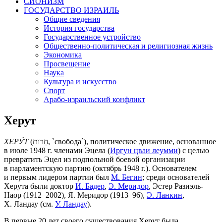
СИОНИЗМ
ГОСУДАРСТВО ИЗРАИЛЬ
Общие сведения
История государства
Государственное устройство
Общественно-политическая и религиозная жизнь
Экономика
Просвещение
Наука
Культура и искусство
Спорт
Арабо-израильский конфликт
Херут
ХЕРУ́Т
(
חֵרוּת
, `свобода`), политическое движение, основанное
в июле 1948 г. членами Эцела (
Иргун цваи леумми
) с целью
превратить Эцел из подпольной боевой организации
в парламентскую партию (октябрь 1948 г.). Основателем
и первым лидером партии был
М. Бегин
; среди основателей
Херута были доктор
И. Бадер
,
Э. Меридор
, Эстер Разиэль-
Наор (1912–2002), Я. Меридор (1913–96),
Э. Ланкин
,
Х. Ландау (см.
У. Ландау
).
В первые 20 лет своего существования Херут была