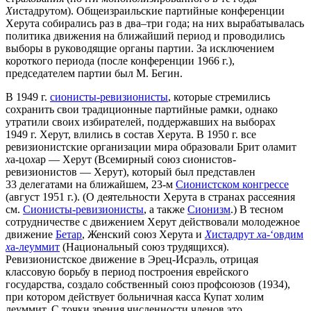
Х
истадрутом). Общеизраильские партийные конференции
Херута собирались раз в два–три года; на них вырабатывалась
политика движения на ближайший период и проводились
выборы в руководящие органы партии. За исключением
короткого периода (после конференции 1966 г.),
председателем партии был М. Бегин.
В 1949 г.
сионисты-ревизионисты
, которые стремились
сохранить свои традиционные партийные рамки, однако
утратили своих избирателей, поддержавших на выборах
1949 г. Херут, влились в состав Херута. В 1950 г. все
ревизионистские организации мира образовали Брит оламит
х
а-цо
х
ар — Херут (Всемирный союз сионистов-
ревизионистов — Херут), который был представлен
33 делегатами на ближайшем, 23-м
Сионистском конгрессе
(август 1951 г.). (О деятельности Херута в странах рассеяния
см.
Сионисты-ревизионисты
, а также
Сионизм
.) В тесном
сотрудничестве с движением Херут действовали молодежное
движение
Бетар
, Женский союз Херута и
Х
истадрут
х
а-‘овдим
х
а-леуммит
(Национальный союз трудящихся).
Ревизионистское движение в Эрец-Исраэль, отрицая
классовую борьбу в период построения еврейского
государства, создало собственный союз профсоюзов (1934),
при котором действует больничная касса Купат холим
леуммит. С точки зрения численности членов это