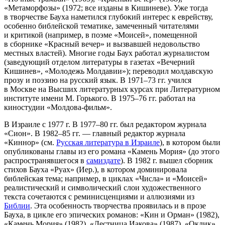
«Метаморфозы» (1972; все изданы в Кишиневе). Уже тогда
в творчестве Бауха наметился глубокий интерес к еврейству,
особенно библейской тематике, замеченный читателями
и критикой (например, в поэме «Моисей», помещенной
в сборнике «Красный вечер» и вызвавшей недовольство
местных властей). Многие годы Баух работал журналистом
(заведующий отделом литературы в газетах «Вечерний
Кишинев», «Молодежь Молдавии»); переводил молдавскую
прозу и поэзию на русский язык. В 1971–73 гг. учился
в Москве на Высших литературных курсах при Литературном
институте имени М. Горького. В 1975–76 гг. работал на
киностудии «Молдова-фильм».
В Израиле с 1977 г. В 1977–80 гг. был редактором журнала
«Сион». В 1982–85 гг. — главный редактор журнала
«Киннор» (см.
Русская литература в Израиле
), в котором были
опубликованы главы из его романа «Камень Мория» (до этого
распространявшегося в
самиздате
). В 1982 г. вышел сборник
стихов Бауха «Руах» (Иер.), в котором доминировала
библейская тема; например, в циклах «Числа» и «Моисей»
реалистический и символический слои художественного
текста сочетаются с реминисценциями и аллюзиями из
Библии
. Эта особенность творчества проявилась и в прозе
Бауха, в цикле его эпических романов: «Кин и Орман» (1982),
«Камень Мория» (1982), «Лестница Иакова» (1987), «Оклик»