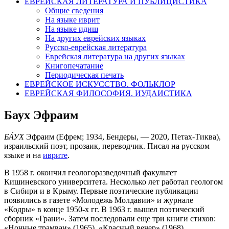
ЕВРЕЙСКАЯ ЛИТЕРАТУРА И ПУБЛИЦИСТИКА
Общие сведения
На языке иврит
На языке идиш
На других еврейских языках
Русско-еврейская литература
Еврейская литература на других языках
Книгопечатание
Периодическая печать
ЕВРЕЙСКОЕ ИСКУССТВО. ФОЛЬКЛОР
ЕВРЕЙСКАЯ ФИЛОСОФИЯ. ИУДАИСТИКА
Баух Эфраим
БА́УХ
Эфраим (Ефрем; 1934, Бендеры, — 2020, Петах-Тиква),
израильский поэт, прозаик, переводчик. Писал на русском
языке и на
иврите
.
В 1958 г. окончил геологоразведочный факультет
Кишиневского университета. Несколько лет работал геологом
в Сибири и в Крыму. Первые поэтические публикации
появились в газете «Молодежь Молдавии» и журнале
«Кодры» в конце 1950-х гг. В 1963 г. вышел поэтический
сборник «Грани». Затем последовали еще три книги стихов:
«Ночные трамваи» (1965), «Красный вечер» (1968),