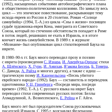
(1992), насыщенных событиями автобиографического плана
и общественно-политическими коллизиями. По замыслу весь
цикл — это эпическое повествование, раскрывающее тему
исхода евреев из России в 20 столетии. Роман «Солнце
самоубийц» (1994, Т.-А.) из цикла «Сны о жизни» посвящен
судьбе художника-еврея Кона, эмигранта из Советского
Союза, который по стечению обстоятельств попадает в Риме
в поток людей, решивших не ехать в Израиль, и в итоге
кончает жизнь самоубийством. В 1989 г. в журнале
«Мознаим» был опубликован цикл стихотворений Бауха на
иврите.
В 1980–90-х гг. Баух много переводил прозу и поэзию
с иврита (произведения
С. Из
х
ара
,
И. Авербуха-Орпаза
; стихи
А. Шлёнского
,
Х. Гури
,
И. Амихая
,
Я‘акова Бесера
,
Б. Томера
,
С. Давида,
А. Райха
и многих других), а также с идиш —
трагическую поэму
И. Каценельсона
«Песнь убитого
еврейского народа» (1992). Баух — составитель и переводчик
однотомника
У. Ц. Гринберга
«Посреди мира, посреди
времен» (1992, Т.-А.). С русского языка на иврит Баух
переводил стихи современных русских поэтов: Беллы
Ахмадулиной, А. Вознесенского,
Е. Рейна
и Г. Айги.
Баух много лет был председателем Союза русскоязычных
писателей Израиля. С 1995 г. возглавлял Федерацию