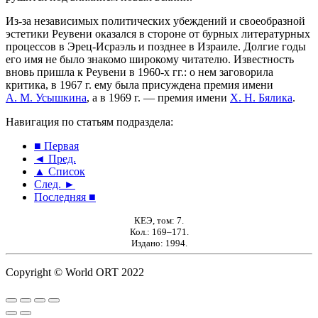
Из-за независимых политических убеждений и своеобразной
эстетики Реувени оказался в стороне от бурных литературных
процессов в Эрец-Исраэль и позднее в Израиле. Долгие годы
его имя не было знакомо широкому читателю. Известность
вновь пришла к Реувени в 1960-х гг.: о нем заговорила
критика, в 1967 г. ему была присуждена премия имени
А. М. Усышкина
, а в 1969 г. — премия имени
Х. Н. Бялика
.
Навигация по статьям подраздела:
■ Первая
◄ Пред.
▲ Список
След. ►
Последняя ■
КЕЭ, том: 7.
Кол.: 169–171.
Издано: 1994.
Copyright © World ORT 2022