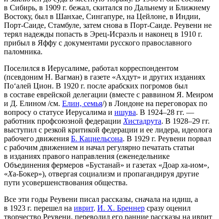
в Сибирь, в 1909 г. бежал, скитался по Дальнему и Ближнему
Востоку, был в Шанхае, Сингапуре, на Цейлоне, в Индии,
Порт-Саиде, Стамбуле, затем снова в Порт-Саиде. Реувени не
терял надежды попасть в Эрец-Исраэль и наконец в 1910 г.
прибыл в Яффу с документами русского православного
паломника.
Поселился в Иерусалиме, работал корреспондентом
(псевдоним Н. Вагман) в газете «Ахдут» и других изданиях
По‘алей Цион. В 1920 г. после арабских погромов был
в составе еврейской делегации (вместе с раввином Я. Меиром
и Д. Елином /см.
Елин, семья
/) в Лондоне на переговорах по
вопросу о статусе Иерусалима и
ишува
. В 1924–28 гг. —
работник профсоюзной федерации
Х
истадрута
. В 1928–29 гг.
выступил с резкой критикой федерации и ее лидера, идеолога
рабочего движения
Б. Кацнельсона
. В 1929 г. Реувени порвал
с рабочим движением и начал регулярно печатать статьи
в изданиях правого направления (еженедельнике
Объединения фермеров «Бустанай» и газетах «Доар
х
а-иом»,
«
Х
а-Бокер»), отвергая социализм и пропагандируя другие
пути усовершенствования общества.
Все эти годы Реувени писал рассказы, сначала на идиш, а
в 1923 г. перешел на
иврит
.
И. Х. Бреннер
сразу оценил
творчество Реувени, переводил его ранние рассказы на иврит