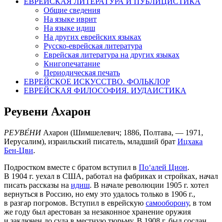
ЕВРЕЙСКАЯ ЛИТЕРАТУРА И ПУБЛИЦИСТИКА
Общие сведения
На языке иврит
На языке идиш
На других еврейских языках
Русско-еврейская литература
Еврейская литература на других языках
Книгопечатание
Периодическая печать
ЕВРЕЙСКОЕ ИСКУССТВО. ФОЛЬКЛОР
ЕВРЕЙСКАЯ ФИЛОСОФИЯ. ИУДАИСТИКА
Реувени А
х
арон
РЕУВЕ́НИ
А
х
арон (Шимшелевич; 1886, Полтава, — 1971,
Иерусалим), израильский писатель, младший брат
Ицхака
Бен-Цви
.
Подростком вместе с братом вступил в
По‘алей Цион
.
В 1904 г. уехал в США, работал на фабриках и стройках, начал
писать рассказы на
идиш
. В начале революции 1905 г. хотел
вернуться в Россию, но ему это удалось только в 1906 г.,
в разгар погромов. Вступил в еврейскую
самооборону
, в том
же году был арестован за незаконное хранение оружия
и заключен до суда в местную тюрьму. В 1908 г. был сослан