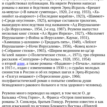
и содействовал публикации. На иврите Реувени написал
романы о жизни и бедствиях евреев Эрец-Исраэль «Брешит
х
а-мевуха» («В начале сумятицы», 1920, 2-е изд. 1933), «
Х
а-
онийот
х
а-ахаронот» («Последние корабли», 1923), «Шаммот»
(«Среди опустения», 1925), которые составили трилогию,
вышедшую впоследствии под названием «Ад Иерушалаим»
(«До Иерусалима», 1954, 2-е изд. 1987). Реувени выпустил
несколько книг стихов «Ал Ярден Иерихо», 1927), «Милхемет
Иерушалаим» («Война за Иерусалим», Каунас, 1931),
«Хамишша у-шлошим» («Тридцать пять», 1949), «Лейлот
Иерушалаим» («Ночи Иерусалима», 1956), «Ковец колел»
(«Собрание стихов», 1965), «Ширим мединиим ве-ца‘ар
ба‘алей лашон» («Политические стихи...», 1971), три сборника
рассказов «Сиппурим» («Рассказы», 1928, 1951, 1954)
о второй
алие
, а также романы «Иццавон» («Печаль», написан
в 1915 г., издан с изменениями в 1930 г.; о судьбах молодых
сионистов в России и об их первых шагах в Эрец-Исраэль)
и «Гилгул нешамот» («Переселение душ», 1966;
полуфантастический роман о попытке симбиоза души
безнадежного ракового больного и тела здорового человека).
Реувени много переводил на иврит, в том числе О. де
Бальзака «Отец Горио», А. Франса «Остров пингвинов»,
романы Э. Синклера, братьев Гонкур. Реувени известен и как
автор изысканий по истории Ближнего Востока «Шивтей