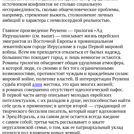
источником конфликтов не столько социальную
несправедливость, сколько общечеловеческие проблемы,
например, стремление выжить, столкновение личных
амбиций и характера с немилосердной реальностью.
Главное произведение Реувени — трилогия «Ад
Иерушалаим» (см. выше) — описывает жизнь еврейских
эмигрантов из Восточной Европы в провинциальном
левантийском городе Иерусалиме в годы Первой мировой
войны. Всем им приходится отказаться от былых надежд,
большинство покидает город, и лишь немногие остаются.
Романы трилогии объединяет общая удушливая атмосфера,
в которой люди, со своими и без того ограниченными
возможностями, противостоят чуждым и враждебным силам:
мировой войне, политике властей. В интерпретации Реувени
судьба второй
алии
жестока, это крах многих жизней;
в романах совершенно отсутствует идеологический пафос.
В первой части автор описывает молодых еврейских
интеллектуалов, с их разладом в душе, неспособностью найти
себе цель и применение; в центре второй — страдающий от
творческого бессилия писатель, который ищет вдохновения
в Эрец-Исраэль, а на самом деле остается всегда наедине
с самим собой; третья часть рассказывает о закате
иерусалимской семьи, о том, как ее патриархальный уклад
рушится под влиянием новых веяний.