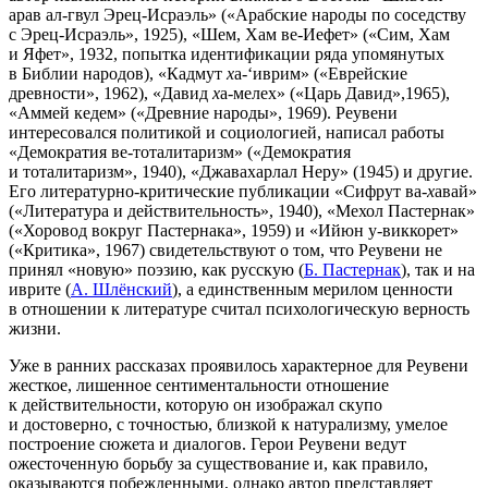
арав ал-гвул Эрец-Исраэль» («Арабские народы по соседству
с Эрец-Исраэль», 1925), «Шем, Хам ве-Иефет» («Сим, Хам
и Яфет», 1932, попытка идентификации ряда упомянутых
в Библии народов), «Кадмут
х
а-‘иврим» («Еврейские
древности», 1962), «Давид
х
а-мелех» («Царь Давид»,1965),
«Аммей кедем» («Древние народы», 1969). Реувени
интересовался политикой и социологией, написал работы
«Демократия ве-тоталитаризм» («Демократия
и тоталитаризм», 1940), «Джавахарлал Неру» (1945) и другие.
Его литературно-критические публикации «Сифрут ва-
х
авай»
(«Литература и действительность», 1940), «Мехол Пастернак»
(«Хоровод вокруг Пастернака», 1959) и «Ийюн у-виккорет»
(«Критика», 1967) свидетельствуют о том, что Реувени не
принял «новую» поэзию, как русскую (
Б. Пастернак
), так и на
иврите (
А. Шлёнский
), а единственным мерилом ценности
в отношении к литературе считал психологическую верность
жизни.
Уже в ранних рассказах проявилось характерное для Реувени
жесткое, лишенное сентиментальности отношение
к действительности, которую он изображал скупо
и достоверно, с точностью, близкой к натурализму, умелое
построение сюжета и диалогов. Герои Реувени ведут
ожесточенную борьбу за существование и, как правило,
оказываются побежденными, однако автор представляет