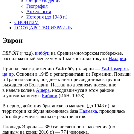
Общие сведения
География
Археология
История (до 1948 г.)
СИОНИЗМ
ГОСУДАРСТВО ИЗРАИЛЬ
Эврон
ЭВРО́Н
(
עֶבְרוֹן
),
киббуц
на Средиземноморском побережье,
расположенный менее чем в 1 км к юго-востоку от
На
х
арии
.
Принадлежит движению
Х
а-Киббуц
х
а-арци —
Х
а-Шомер
х
а-
ца‘ир
. Основан в 1945 г. репатриантами из Германии, Польши
и Трансильвании; позднее к ним присоединилась группа
выходцев из Болгарии. Назван по древнему поселению
в наделе колена
Ашера
, находившемуся в этом районе
и упоминаемому в
Библии
(ИбН. 19:28).
В период действия британского мандата (до 1948 г.) на
территории киббуца находилась база
Палмаха
, проводилась
абсорбция «нелегальных» репатриантов.
Площадь Эврона — 380 га; численность населения (по
данным на конец 2016 г.) — 774 человека.