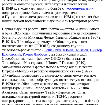
работы в области русской литературы и текстологии.
В 1949 г., в ходе кампании по борьбе с
«космополитами»
,
подвергся травле, был уволен из университета
и Пушкинского дома (восстановлен в 1954 г.) и пять лет был
лишен всякой возможности научной и литературной работы.
Первая научная работа Эйхенбаума — статья «Пушкин-поэт
и бунт 1825 года», получившая одобрение его двоюродного
брата, историка Михаила Лемке, была опубликована в 1907 г.
В 1918 г. Эйхенбаум примкнул к Обществу изучения
поэтического языка (ОПОЯЗ), созданному группой
филологов-формалистов (
Осип Брик
,
Юрий Тынянов
,
Виктор
Шкловский
,
Роман Якобсон
, Лев Якубинский и др.).
Своеобразным «манифестом» ОПОЯЗа была статья
Эйхенбаума «Как сделана “Шинель” Гоголя» (1919),
заложившая основы формального метода анализа текста.
В труде «Мелодика русского лирического стиха» (1922)
Эйхенбаум исследовал органическую связь между ритмом
и синтаксисом стиха, образующую поэтическую интонацию.
В 1920-е гг. Эйхенбаум активно выступал как историк
литературы (книги «Молодой Толстой» /1922/, «Анна
Ахматова. Опыт анализа» /1923/, «Лермонтов. Опыт
историко-литературной оценки» /1924/), теоретик
литературного процесса (концепция «литературного быта»),
критик, создатель «персонального» литературного журнала-