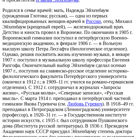
Родился в семье врачей: мать, Надежда Эйхенбаум
(урожденная Глотова; русская), — одна из первых
квалифицированных женщин-врачей в
России
, отец, Михаил
Эйхенбаум (крещеный еврей), — железнодорожный врач.
Детство и юность провел в Воронеже. По окончании в 1905 г.
Воронежской гимназии поступил в петербургскую Военно-
медицинскую академию, в феврале 1906 г. — в Вольную
высшую школу Петра Лесгафта (биологическое отделение).
Однако, решив посвятить жизнь изучению музыки, в январе
1907 г. поступил в музыкальную школу профессора Евгения
Рапгофа. Окончательный выбор Эйхенбаум сделал осенью
1907 г., поступив на славянско-русское отделение историко-
филологического факультета Петербургского университета
(окончил в 1912 г.; в 1909–11 гг. учился на романо-германском
отделении). С 1912 г. сотрудничал в журналах «Запросы
жизни», «Русская молва», «Северные записки», «Русская
мысль». С марта 1914 г. преподавал в петербургской частной
гимназии Якова Гуревича (см.
Любовь Гуревич
). В 1918–49 гг.
преподавал в Петроградском (Ленинградском) университете
(профессор), в 1920–31 гг. — в Государственном институте
истории искусств, с 1935 г. был сотрудником Пушкинского
дома (Института русской литературы). В 1936 г. Президиум
Академии наук СССР присудил Эйхенбауму степень доктора
филологических наук без защиты диссертации за выдающиеся