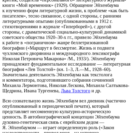
книги «Мой временник» (1929). Обращение Эйхенбаума
к изучению форм литературной жизни, к проблеме «как быть
писателем», тесно связанное, с одной стороны, с ранними
литературными опытами (опубликованными в 1912 г.
стихотворениями в журнале «Гиперборей»), с другой
стороны, с драматической социально-культурной динамикой
советского общества 1920–30-х гг., привело Эйхенбаума
к работе в «пограничном» жанре беллетризованной
биографии («Маршрут в бессмертие. Жизнь и подвиги
чухломского дворянина и международного лексикографа
Николая Петровича Макарова» /М., 1933/). Эйхенбауму
принадлежит фундаментальное исследование — литературная
биография «Лев Толстой» (кн. 1–3, Л.—М., 1928–60).
Значительна деятельность Эйхенбаума как текстолога
и комментатора, подготовившего собрания сочинений
Михаила Лермонтова, Николая Лескова, Михаила Салтыкова-
Щедрина, Ивана Тургенева,
Льва Толстого
и др.
Всю сознательную жизнь Эйхенбаум вел дневник (частично
опубликованный в периодической печати), который
представляет несомненную культурно-историческую
ценность. В автобиографической концепции Эйхенбаума
духовно-генетическая связь с еврейским дедом —
Я. Эйхенбаумом — играет определенную роль («Закон
наследственности... привел меня... на историко-