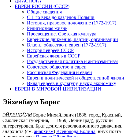
ДИАСПОРА
ЕВРЕИ РОССИИ (СССР)
Общие сведения
С 1-го века до разделов Польши
История, правовое положение (1772-1917)
Религиозная жизнь
Просвещение. Светская культура
Еврейские движения, партии, организации
Власть, общество и евреи (1772-1917)
История евреев СССР
Еврейская жизнь в СССР
Государственная политика и антисемитизм
Советское общество и евреи
Российская Федерация и евреи
Евреи в политической и общественной жизни
Вклад евреев в культуру, науку, экономику
ЕВРЕИ В МИРОВОЙ ЦИВИЛИЗАЦИИ
Эйхенбаум Борис
ЭЙХЕНБА́УМ
Борис Михайлович (1886, город Красный,
Смоленская губерния, — 1959, Ленинград), русский
литературовед. Брат деятеля революционного движения,
анархиста (см.
анархизм
)
Всеволода Волина
, внук поэта
и просветителя
Я‘акова Эйхенбаума
.