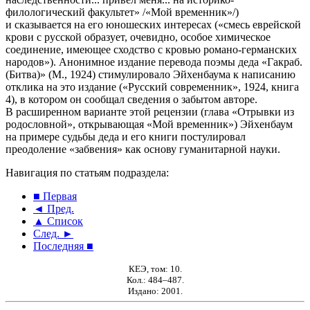
филологический факультет» /«Мой временник»/)
и сказывается на его юношеских интересах («смесь еврейской
крови с русской образует, очевидно, особое химическое
соединение, имеющее сходство с кровью романо-германских
народов»). Анонимное издание перевода поэмы деда «Гакраб.
(Битва)» (М., 1924) стимулировало Эйхенбаума к написанию
отклика на это издание («Русский современник», 1924, книга
4), в котором он сообщал сведения о забытом авторе.
В расширенном варианте этой рецензии (глава «Отрывки из
родословной», открывающая «Мой временник») Эйхенбаум
на примере судьбы деда и его книги постулировал
преодоление «забвения» как основу гуманитарной науки.
Навигация по статьям подраздела:
■ Первая
◄ Пред.
▲ Список
След. ►
Последняя ■
КЕЭ, том: 10.
Кол.: 484–487.
Издано: 2001.