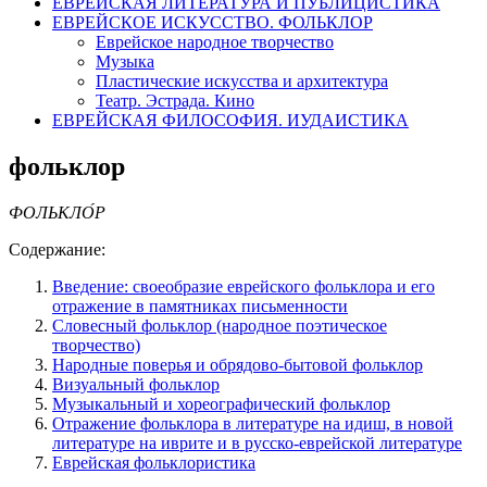
ЕВРЕЙСКАЯ ЛИТЕРАТУРА И ПУБЛИЦИСТИКА
ЕВРЕЙСКОЕ ИСКУССТВО. ФОЛЬКЛОР
Еврейское народное творчество
Музыка
Пластические искусства и архитектура
Театр. Эстрада. Кино
ЕВРЕЙСКАЯ ФИЛОСОФИЯ. ИУДАИСТИКА
фольклор
ФОЛЬКЛО́Р
Содержание:
Введение: своеобразие еврейского фольклора и его
отражение в памятниках письменности
Словесный фольклор (народное поэтическое
творчество)
Народные поверья и обрядово-бытовой фольклор
Визуальный фольклор
Музыкальный и хореографический фольклор
Отражение фольклора в литературе на идиш, в новой
литературе на иврите и в русско-еврейской литературе
Еврейская фольклористика