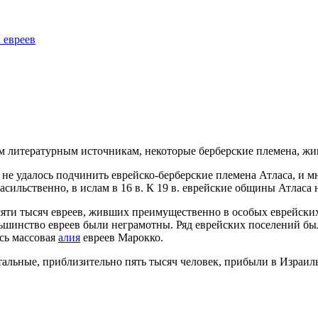
 евреев
им литературным источникам, некоторые берберские племена, ж
 не удалось подчинить еврейско-берберские племена Атласа, и 
сильственно, в ислам в 16 в. К 19 в. еврейские общины Атласа
десяти тысяч евреев, живших преимущественно в особых еврейск
ьшинство евреев были неграмотны. Ряд еврейских поселений бы
ась массовая
алия
евреев Марокко.
альные, приблизительно пять тысяч человек, прибыли в Израиль в