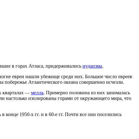
ившие в горах Атласа, придерживались
иудаизма
.
многие евреи нашли убежище среди них. Большое число евреев
 на побережье Атлантического океана совершенно исчезли.
их кварталах —
мелла
. Примерно половина из них занималась
ли настолько изолированы горами от окружающего мира, что
 конце 1950-х гг. и в 60-е гг. Почти все они поселились