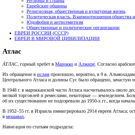
Регионы и страны
Еврейские общины
Религиозная, общественная и культурная жизнь
Политическая власть. Взаимоотношения общества и
Юдофобия и антисемитизм
Общественные и политические организации
ЕВРЕИ РОССИИ (СССР)
ЕВРЕИ В МИРОВОЙ ЦИВИЛИЗАЦИИ
Атлас
А́ТЛАС
, горный хребет в
Марокко
и
Алжире
. Согласно арабск
Их обращение в
ислам
произошло, вероятно, в 9 в. Альмохадам
Центрального Атласа и долины Сус было обращено, зачастую на
В 1948 г. в марокканской части Атласа насчитывалось около 
мелкой торговлей и ремеслами, некоторые — земледелием. Бол
об их существовании не подозревали до 1950-х гг., когда начал
В 1952–55 гг. в Израиль иммигрировало 2914 евреев Атласа; ост
в
мошавах
.
Навигация по статьям подраздела: