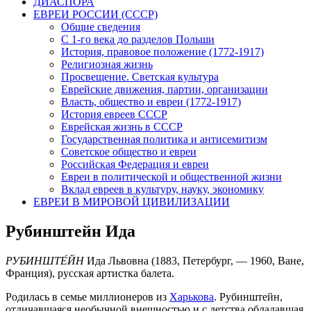
ДИАСПОРА
ЕВРЕИ РОССИИ (СССР)
Общие сведения
С 1-го века до разделов Польши
История, правовое положение (1772-1917)
Религиозная жизнь
Просвещение. Светская культура
Еврейские движения, партии, организации
Власть, общество и евреи (1772-1917)
История евреев СССР
Еврейская жизнь в СССР
Государственная политика и антисемитизм
Советское общество и евреи
Российская Федерация и евреи
Евреи в политической и общественной жизни
Вклад евреев в культуру, науку, экономику
ЕВРЕИ В МИРОВОЙ ЦИВИЛИЗАЦИИ
Рубинштейн Ида
РУБИНШТЕ́ЙН
Ида Львовна (1883, Петербург, — 1960, Ване,
Франция), русская артистка балета.
Родилась в семье миллионеров из
Харькова
. Рубинштейн,
отличавшаяся необычной внешностью и с детства обладавшая