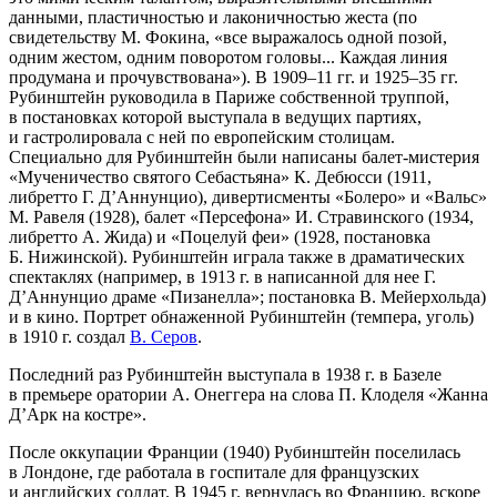
данными, пластичностью и лаконичностью жеста (по
свидетельству М. Фокина, «все выражалось одной позой,
одним жестом, одним поворотом головы... Каждая линия
продумана и прочувствована»). В 1909–11 гг. и 1925–35 гг.
Рубинштейн руководила в Париже собственной труппой,
в постановках которой выступала в ведущих партиях,
и гастролировала с ней по европейским столицам.
Специально для Рубинштейн были написаны балет-мистерия
«Мученичество святого Себастьяна» К. Дебюсси (1911,
либретто Г. Д’Аннунцио), дивертисменты «Болеро» и «Вальс»
М. Равеля (1928), балет «Персефона» И. Стравинского (1934,
либретто А. Жида) и «Поцелуй феи» (1928, постановка
Б. Нижинской). Рубинштейн играла также в драматических
спектаклях (например, в 1913 г. в написанной для нее Г.
Д’Аннунцио драме «Пизанелла»; постановка В. Мейерхольда)
и в кино. Портрет обнаженной Рубинштейн (темпера, уголь)
в 1910 г. создал
В. Серов
.
Последний раз Рубинштейн выступала в 1938 г. в Базеле
в премьере оратории А. Онеггера на слова П. Клоделя «Жанна
Д’Арк на костре».
После оккупации Франции (1940) Рубинштейн поселилась
в Лондоне, где работала в госпитале для французских
и английских солдат. В 1945 г. вернулась во Францию, вскоре