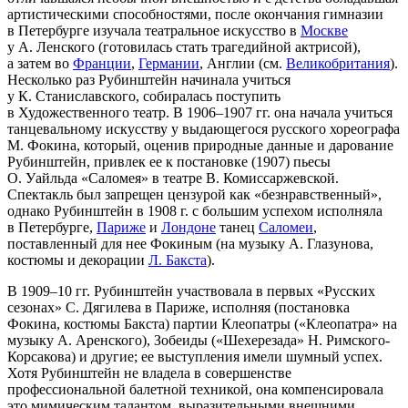
артистическими способностями, после окончания гимназии
в Петербурге изучала театральное искусство в
Москве
у А. Ленского (готовилась стать трагедийной актрисой),
а затем во
Франции
,
Германии
, Англии (см.
Великобритания
).
Несколько раз Рубинштейн начинала учиться
у К. Станиславского, собиралась поступить
в Художественного театр. В 1906–1907 гг. она начала учиться
танцевальному искусству у выдающегося русского хореографа
М. Фокина, который, оценив природные данные и дарование
Рубинштейн, привлек ее к постановке (1907) пьесы
О. Уайльда «Саломея» в театре В. Комиссаржевской.
Спектакль был запрещен цензурой как «безнравственный»,
однако Рубинштейн в 1908 г. с большим успехом исполняла
в Петербурге,
Париже
и
Лондоне
танец
Саломеи
,
поставленный для нее Фокиным (на музыку А. Глазунова,
костюмы и декорации
Л. Бакста
).
В 1909–10 гг. Рубинштейн участвовала в первых «Русских
сезонах» С. Дягилева в Париже, исполняя (постановка
Фокина, костюмы Бакста) партии Клеопатры («Клеопатра» на
музыку А. Аренского), Зобеиды («Шехерезада» Н. Римского-
Корсакова) и другие; ее выступления имели шумный успех.
Хотя Рубинштейн не владела в совершенстве
профессиональной балетной техникой, она компенсировала
это мимическим талантом, выразительными внешними