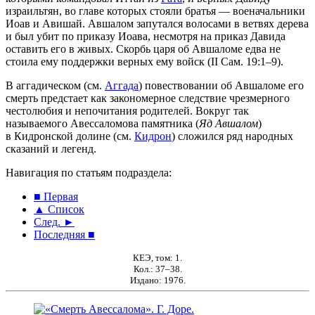
израильтян, во главе которых стояли братья — военачальники
Иоав и Авишай. Авшалом запутался волосами в ветвях дерева
и был убит по приказу Иоава, несмотря на приказ Давида
оставить его в живых. Скорбь царя об Авшаломе едва не
стоила ему поддержки верных ему войск (II Сам. 19:1–9).
В аггадическом (см.
Аггада
) повествовании об Авшаломе его
смерть предстает как закономерное следствие чрезмерного
честолюбия и непочитания родителей. Вокруг так
называемого Авессаломова памятника (
Яд Авшалом
)
в Кидронской долине (см.
Кидрон
) сложился ряд народных
сказаний и легенд.
Навигация по статьям подраздела:
■ Первая
▲ Список
След. ►
Последняя ■
КЕЭ, том: 1.
Кол.: 37–38.
Издано: 1976.