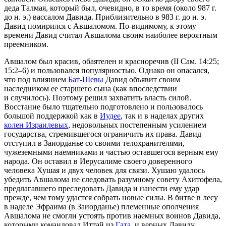
деда Талмая, который был, очевидно, в то время (около 987 г.
до н. э.) вассалом Давида. Приблизительно в 983 г. до н. э.
Давид помирился с Авшаломом. По-видимому, к этому
времени Давид считал Авшалома своим наиболее вероятным
преемником.
Авшалом был красив, обаятелен и красноречив (II Сам. 14:25;
15:2–6) и пользовался популярностью. Однако он опасался,
что под влиянием
Бат-Шевы
Давид объявит своим
наследником ее старшего сына (как впоследствии
и случилось). Поэтому решил захватить власть силой.
Восстание было тщательно подготовлено и пользовалось
большой поддержкой как в
Иудее
, так и в наделах других
колен Израилевых
, недовольных постепенным усилением
государства, стремившегося ограничить их права. Давид
отступил в Заиорданье со своими телохранителями,
чужеземными наемниками и частью оставшегося верным ему
народа. Он оставил в Иерусалиме своего доверенного
человека Хушая и двух человек для связи. Хушаю удалось
убедить Авшалома не следовать разумному совету Ахитофела,
предлагавшего преследовать Давида и нанести ему удар
прежде, чем тому удастся собрать новые силы. В битве в лесу
в наделе Эфраима (в Заиорданье) племенные ополчения
Авшалома не смогли устоять против наемных воинов Давида,
которыми командовал Иттай из
Гата
, и верных Давиду