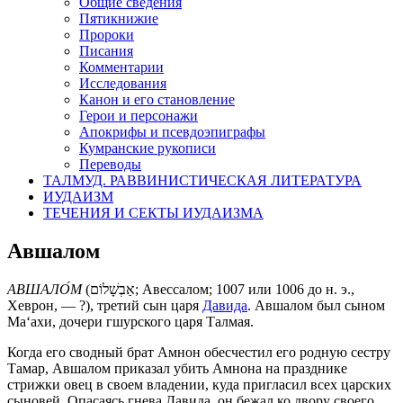
Общие сведения
Пятикнижие
Пророки
Писания
Комментарии
Исследования
Канон и его становление
Герои и персонажи
Апокрифы и псевдоэпиграфы
Кумранские рукописи
Переводы
ТАЛМУД. РАВВИНИСТИЧЕСКАЯ ЛИТЕРАТУРА
ИУДАИЗМ
ТЕЧЕНИЯ И СЕКТЫ ИУДАИЗМА
Авшалом
АВШАЛО́М
(
אַבְשָׁלוֹם
; Авессалом; 1007 или 1006 до н. э.,
Хеврон, — ?), третий сын царя
Давида
. Авшалом был сыном
Ма‘ахи, дочери гшурского царя Талмая.
Когда его сводный брат Амнон обесчестил его родную сестру
Тамар, Авшалом приказал убить Амнона на празднике
стрижки овец в своем владении, куда пригласил всех царских
сыновей. Опасаясь гнева Давида, он бежал ко двору своего